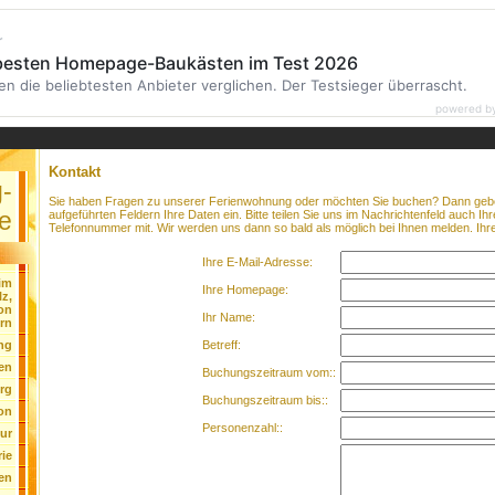
r
 besten Homepage-Baukästen im Test 2026
en die beliebtesten Anbieter verglichen. Der Testsieger überrascht.
powered b
Kontakt
-
Sie haben Fragen zu unserer Ferienwohnung oder möchten Sie buchen? Dann geben
ge
aufgeführten Feldern Ihre Daten ein. Bitte teilen Sie uns im Nachrichtenfeld auch Ih
Telefonnummer mit. Wir werden uns dann so bald als möglich bei Ihnen melden. Ihr
Ihre E-Mail-Adresse:
im
Ihre Homepage:
lz,
on
Ihr Name:
rn
Betreff:
ng
en
Buchungszeitraum vom::
rg
Buchungszeitraum bis::
on
Personenzahl::
ur
rie
en