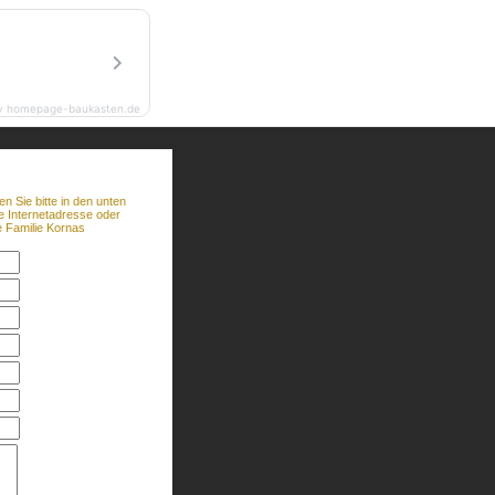
y homepage-baukasten.de
 Sie bitte in den unten
re Internetadresse oder
e Familie Kornas