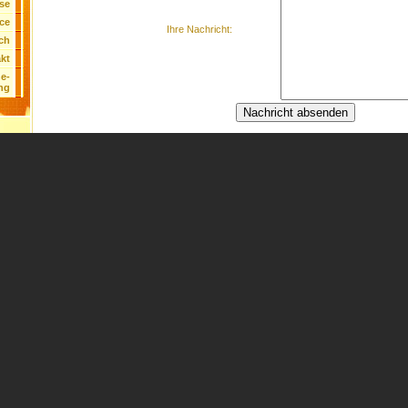
ise
ice
Ihre Nachricht:
ch
kt
ne-
ung