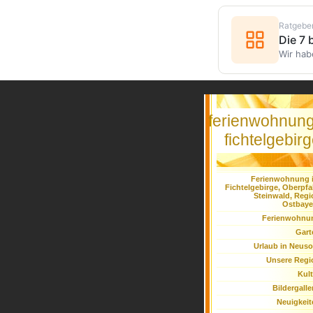
Ratgebe
Die 7
Wir hab
ferienwohnung
fichtelgebir
Ferienwohnung 
Fichtelgebirge, Oberpfa
Steinwald, Regi
Ostbaye
Ferienwohnu
Gart
Urlaub in Neuso
Unsere Regi
Kult
Bildergalle
Neuigkeit