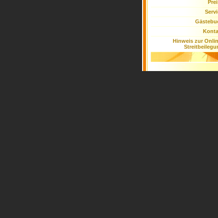
Pre
Serv
Gästebu
Konta
Hinweis zur Onli
Streitbeileg